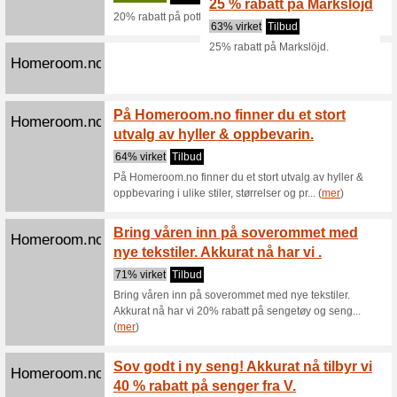
Akkurat n
på med se
Sofabo
Homeroom.no
sidebo
80% virk
Sofabord,
hundrevis 