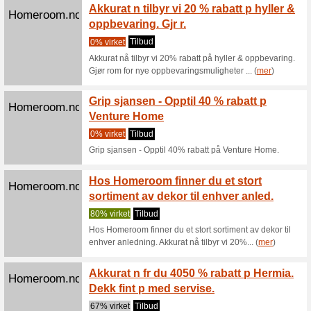
Tilbud
Opptil 30
elegant ma
Gjr det
Homeroom.no
Kjp fav
33% virk
Gjør det 