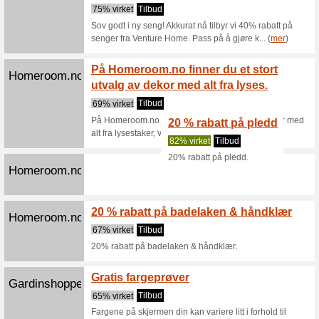
Grandado.com
Fra 21
% ekstr
80% virk
Fra 21. 
rabatt på
SUPER 
Homeroom.no