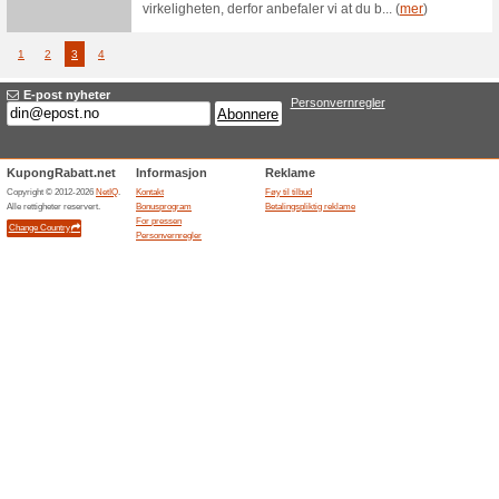
mbler &
80% virk
SUPER DE
interiør. 
Sett p
Homeroom.no
Homer
barnem