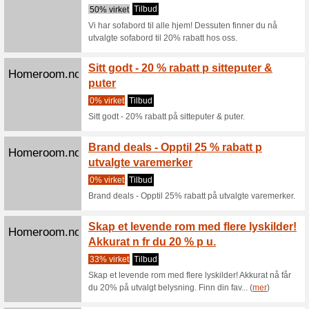
Homeroom.no
utemøb
utendø
Tilbud
Få opptil
perfekte u
Opptil
Homeroom.no
server