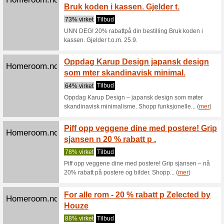
Homeroom.no
innredn
67% virk
Gjør oppb
finner du
(
mer
)
Vi har
Homeroom.no
finner