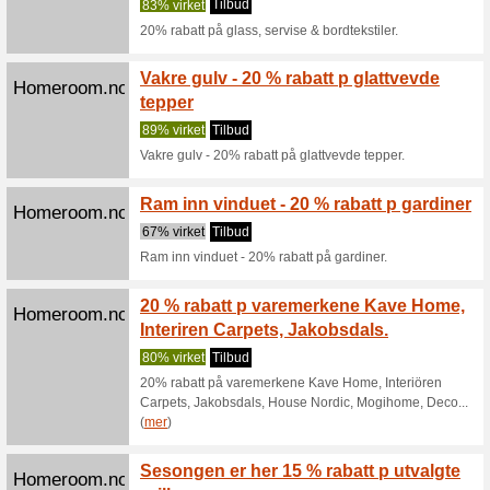
33% virk
Skap et l
du 20% på
Akkurat
Homeroom.no
oppbev
0% virke
Akkurat n