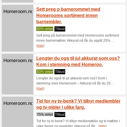
0% virke
Skjul led
utvalg av
Store 
Homeroom.no
vaser
0% virke
Store og 