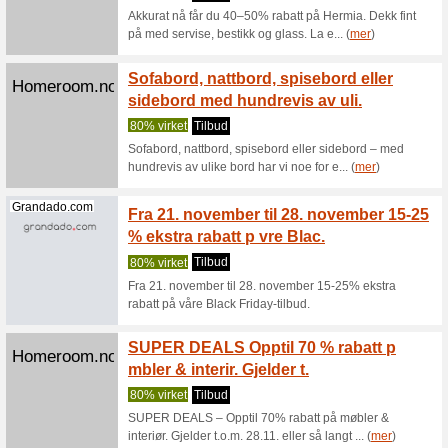
favoritte
Lysgli
Homeroom.no
0% virke
Lysglimt 
Skjul 
Homeroom.no
finner 