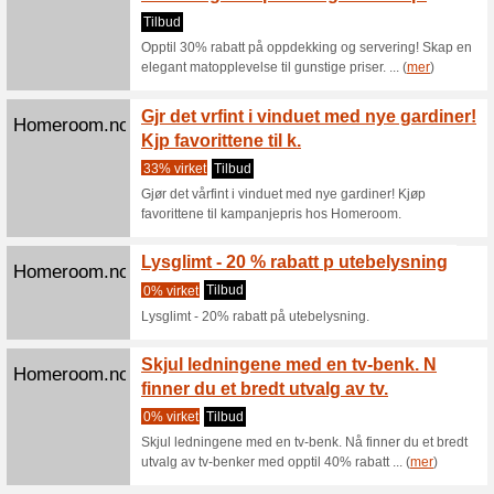
opptil 40
(
mer
)
Skap d
Homeroom.no
utvalg 
Tilbud
Skap den
parasolle
(
mer
)