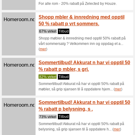
50% virk
Vi har so
utvalgte 
Sitt go
Homeroom.no
puter
0% virke
Sitt godt 