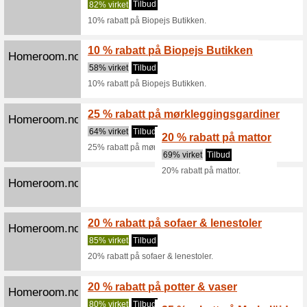
sortim
80% virk
Hos Homer
enhver an
Akkura
Homeroom.no
Dekk f
67% virk