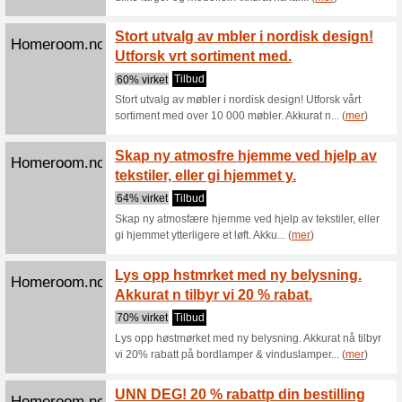
Forber
Homeroom.no
N finn
50% virk
Forbered 
mengder a
Gjr op