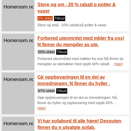
Skap f
Homeroom.no
måte. 
Tilbud
Skap fora
veggene m
Få opp