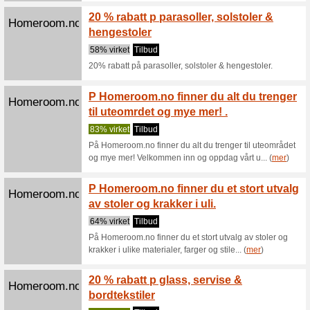
Brand 
Homeroom.no
utvalg
0% virke
Brand dea
Skap e
Homeroom.no
Akkura