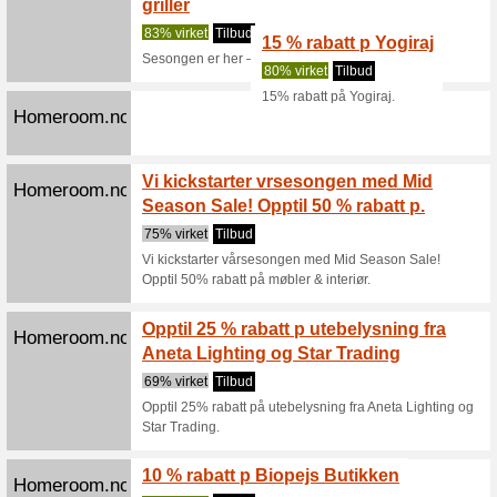
Gjør rom 
Grip sj
Homeroom.no
Ventu
0% virke
Grip sjan
Hos Ho
Homeroom.no