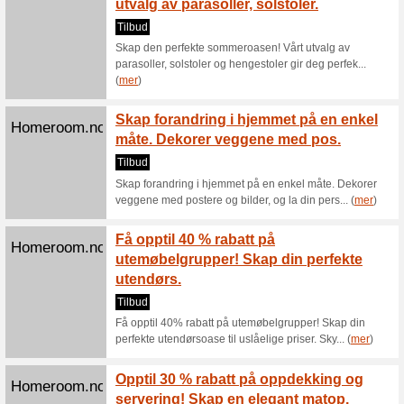
rabattkupong
Filter:
Kategoriseri
Hjem og hage rabatt
Myke g
Homeroom.no
hjemme
Tilbud
Myke gulv