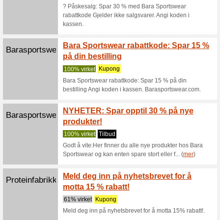
rabattkupong
Filter:
Kategoriseri
Sport og dyr rabatte
Søk bl
Golfhaftet.com
70% virk
Søk blant
prøve på 