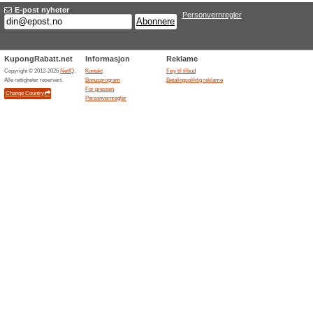
Sports
Sportsdeal.no
når du 
56% virk
Sportsdea
for mer e
Cellbes.no