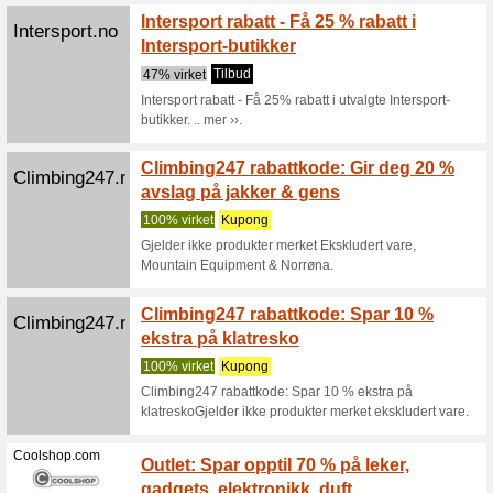
Bara S
Barasportswear.com
på din 
100% vir
Bara Spo
bestillin
NYHETE
Barasportswear.com
produk