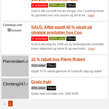
100% vir
Godt å vi
Sportswear
Meld d
Proteinfabrikken.no
motta 
61% virk
Meld deg 