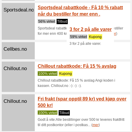
? Påsk
Barasportswear.com
Sports
100% vir
? Påskes
rabattkod
kassen.