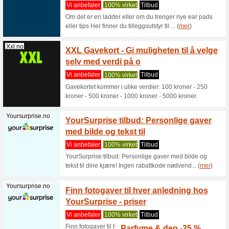
Filter:
Kategoriseri
Anbefalte tilbud
Xxl.no
Ukens 
rabatt 
Vi anbef
Hver uke