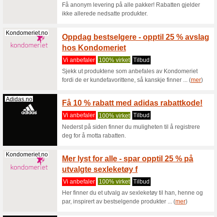
Zooplus.no
Aktuel
opptil 
Vi anbef
På kampan
gjør et ku
Jule-Genser.no