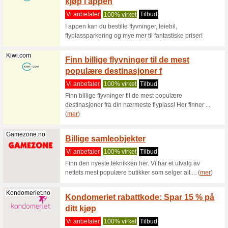
Her finne
700 kr ra
Joyland.no
Vår-ou
leketø
Vi anbef
Vår-outle
Joyland, 