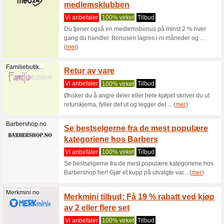
Kondomeriet.no
Kondom
ditt kj
Vi anbef
Få anonym
ikke alle
Kondomeriet.no
Oppdag