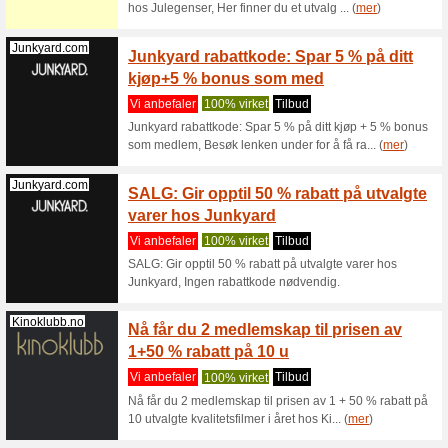
Vi anbef
YourSurpr
tekst til
Yoursurprise.no
Finn f
YourSu
Vi anbef
Finn foto