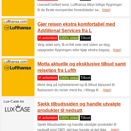
Kitchentime.no
Weeken
sjansen
Vi anbef
Handle kva
priser! V
Kiwi.com
Kiwi.c