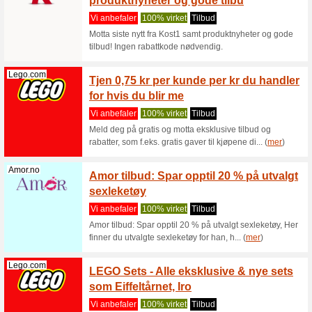
Vi anbef
Ved regis
eksklusiv
Jule-Genser.no
Kjøp j
juleant
Vi anbef
Kjøp jule