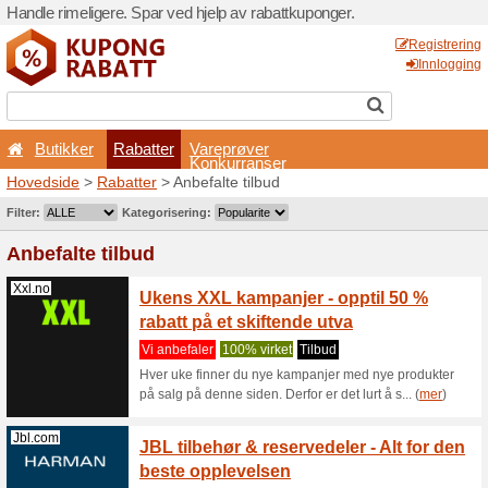
Handle rimeligere. Spar ved 
Butikker
Rabatter
Hovedside
>
Rabatter
> Anb