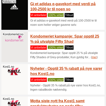
Bestsel
julegen
Vi anbef
Bestselge
julepysj 
Zooplus.no
Motta 
rabatt