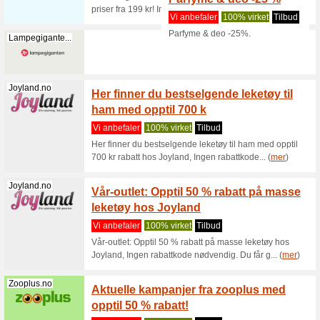
på salg på
Jbl.com
JBL til
beste 
Vi anbef
Om det er
eller tips 