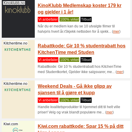
priser fr
Lampegigante...
Joyland.no
Her fi
ham me
Vi anbef