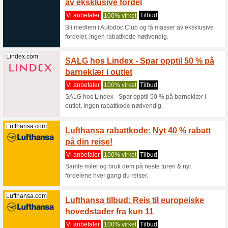
halvpris h
Kitchentime.no
Rabatt
Kitch
Vi anbef
Rabattkod
med Stude