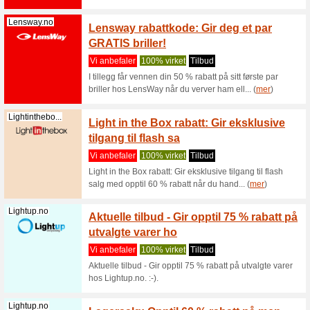
Junkyard.com
SALG: 
varer 
Vi anbef
SALG: Gir
Junkyard
Kinoklubb.no
Nå får
1+50 %