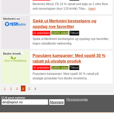
hos K
Vi anbef
Sjekk ut
fordi de e
Adidas.no
Få 10 
Vi anbef
Nederst p