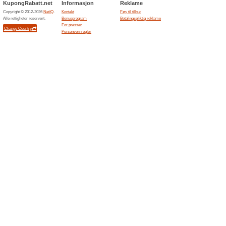
deg for å
Kondomeriet.no
Mer lys
utvalg
Vi anbef
Her finne
par, inspi