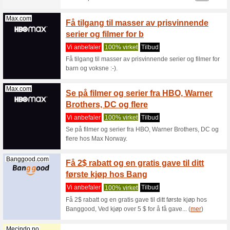
kjøp i
Vi anbef
I appen ka
flyplassp
Kiwi.com
Finn bi
populæ
Vi anbef