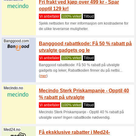
Finn bill
destinasj
(
mer
)
Gamezone.no
Billig
Vi anbef
Finn den 
nettets m