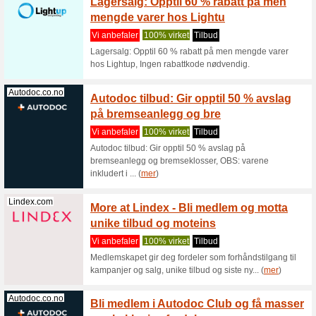
Vi anbef
Nå får du
10 utvalgt
Kinoklubb.no
KinoKl
og gjel
Vi anbef
Når du er