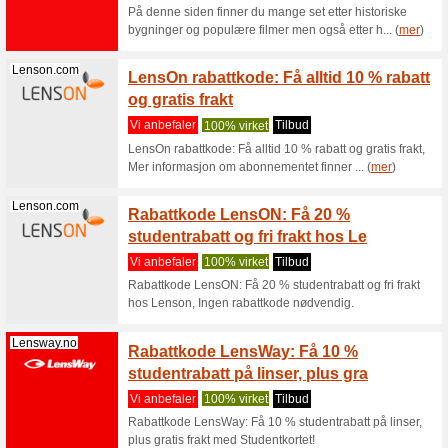
hos Julege
Junkyard.com
Junkya
kjøp+
Vi anbef
Junkyard 
som medle