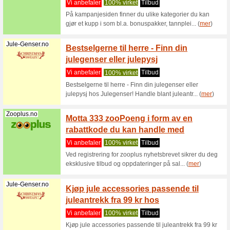
Xxl.no
XXL Ga
selv m
Vi anbef
Gavekorte
kroner - 
Yoursurprise.no
YourSu
med bil