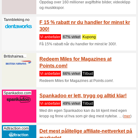
kr hos Ne
Cdon.no
CDON k
skjønn
Vi anbef
CDON kam
med oppti