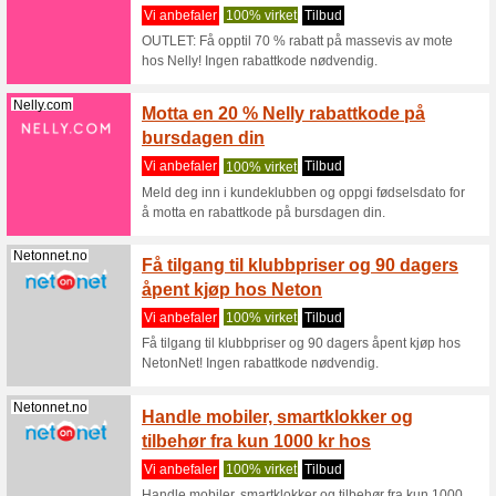
resten av 
Miinto.no
Miinto 
499 kr 
Vi anbef
Miinto gi
kr) + du al