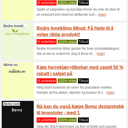
Filter:
Kategoriseri
Anbefalte tilbud
Bedre-Innekl...
Populæ
rabatt
Vi anbef
Populære