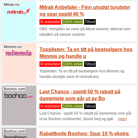
Bedre-Innekl...
Bedre I
velge r
Vi anbef
Bedre Inn
slik at det
Miinto.no
Kjøp h
rabatt 