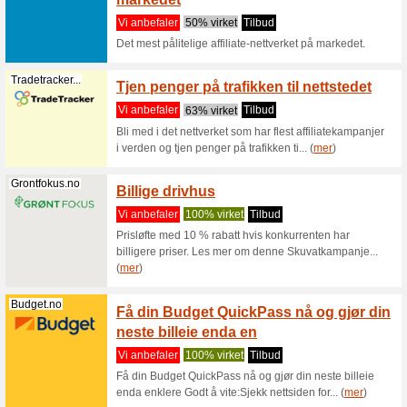
Netthandelen.no
Gjør h
hagemø
Vi anbef
Handle fr
en kosel
Cdon.no
CDON D