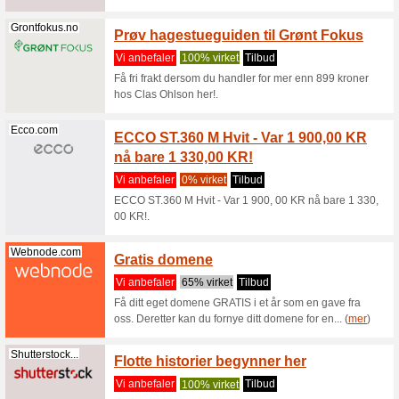
Vi anbef
Få tilgan
NetonNet
Netonnet.no
Handle
tilbeh
Vi anbef
Handle mo