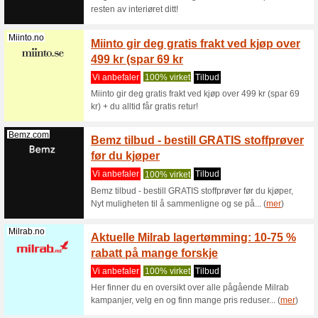
utvalgte 
Miinto.no
Miinto
TUSENV
Vi anbef
Sjekk ut 
en reduser