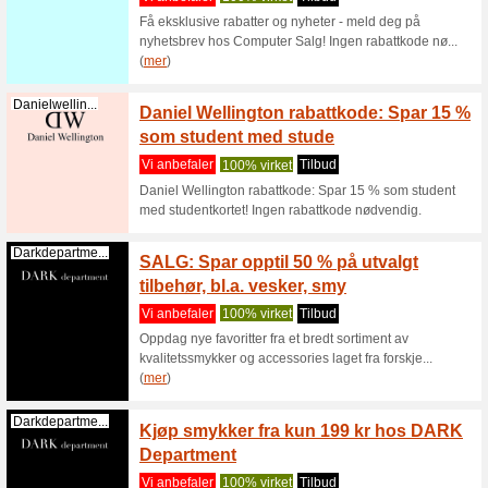
Rabattko
rabatt på
(
mer
)
Moods.no
Klikk 
bestse
Vi anbef
Klikk de