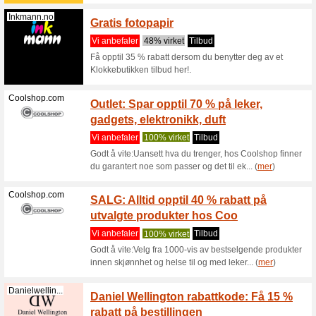
rabatt 
Vi anbef
CDON Dage
& variere
Netthandelen.no
Nettha
på Spa
Vi anbef