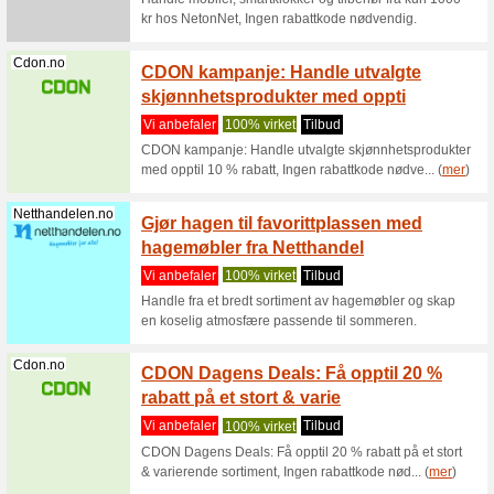
Bemz.com
Bemz t
før du
Vi anbef
Bemz tilb
Nyt mulig
Milrab.no
Aktuel
rabatt