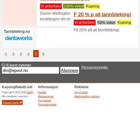
Netthande
800 kr), 
Newporthome.no
Newpor
ditt fø
Vi anbef
Meld deg 
massevis 