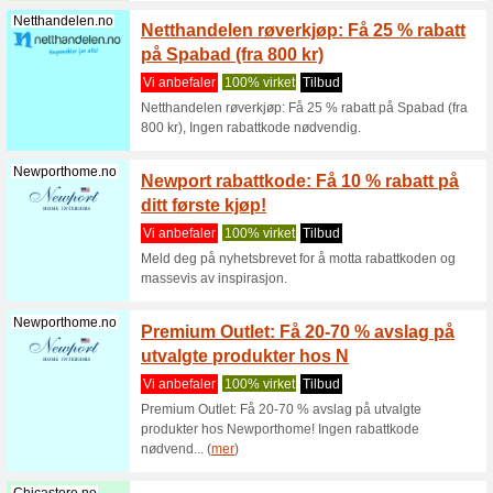
Vi anbef
Her finne
kampanjer
Milrab.no
Milrab 
og spa
Vi anbef