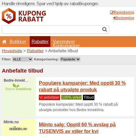
Handle rimeligere. Spar ved 
Butikker
Rabatter
Hovedside
>
Rabatter
> Anb