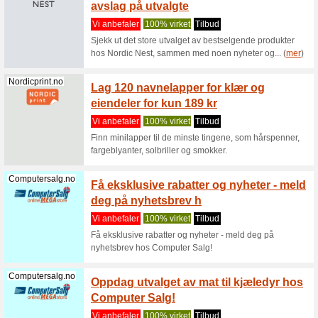
på ditt
Vi anbef
Vær sikke
kampanje
Moods.no
Rabatt
EKSTRA
Vi anbef