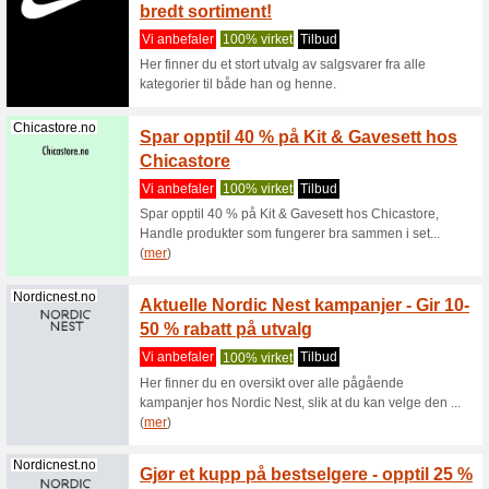
Boohoo.com
Last C
damemo
Vi anbef
Last Cha
ut av Boo
Boohoo.com
Rabatt