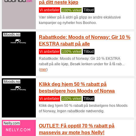
Vi anbef
Velg blan
Handle alt
Bemz.com
Nå kan
til len
Vi anbef
Velg din 