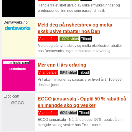
of Norway
Nelly.com
OUTLET
massev
Vi anbef
OUTLET: 
hos Nelly