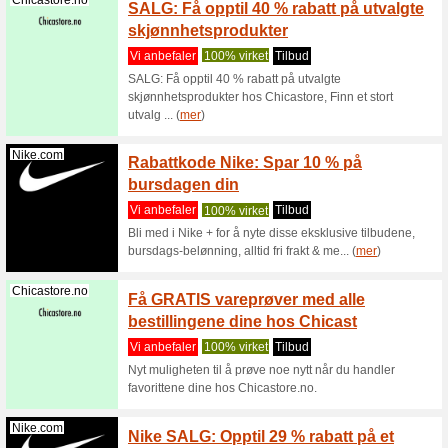
OBS: meng
rabatten 
Mimmis.no
Toppli
Mimmis
Vi anbef
Toppliste
handle utv