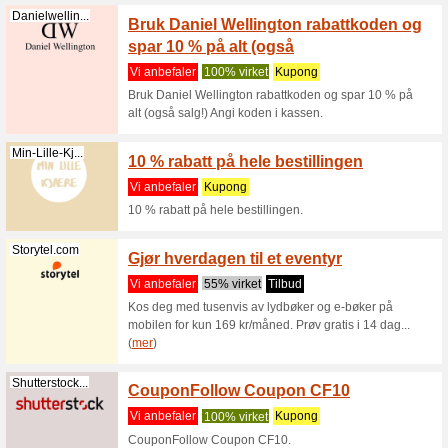
Nelly.com
Motta 
bursd
Vi anbef
Meld deg 
å motta e
Netonnet.no
Få til
åpent 